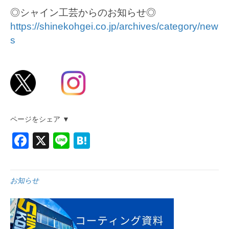
◎シャイン工芸からのお知らせ◎
https://shinekohgei.co.jp/archives/category/new
s
ページをシェア ▼
F
X
Li
H
a
n
at
c
e
e
お知らせ
e
n
b
a
o